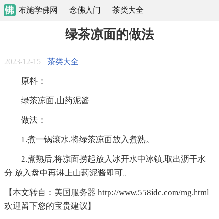
布施学佛网
念佛入门
茶类大全
绿茶凉面的做法
2023-12-15
茶类大全
原料：
绿茶凉面,山药泥酱
做法：
1.煮一锅滚水,将绿茶凉面放入煮熟。
2.煮熟后,将凉面捞起放入冰开水中冰镇,取出沥干水
分,放入盘中再淋上山药泥酱即可。
【本文转自：
美国服务器
http://www.558idc.com/mg.html
欢迎留下您的宝贵建议】