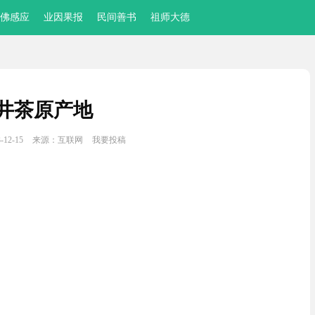
佛感应
业因果报
民间善书
祖师大德
井茶原产地
12-15
来源：互联网
我要投稿