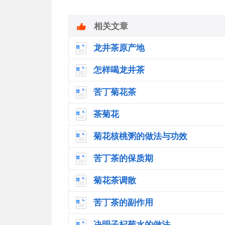
相关文章
龙井茶原产地
怎样喝龙井茶
苦丁菊花茶
茶菊花
菊花核桃粥的做法与功效
苦丁茶的保质期
菊花茶调散
苦丁茶的副作用
决明子杞菊水的做法