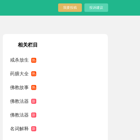
我要投稿
投诉建议
相关栏目
戒杀放生
药膳大全
佛教故事
佛教法器
佛教法器
名词解释