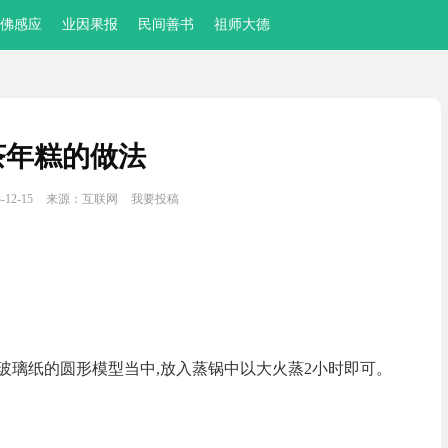
佛感应
业因果报
民间善书
祖师大德
茶年糕的做法
12-15
来源：互联网
我要投稿
璃纸的圆形模型当中,放入蒸锅中以大火蒸2小时即可。