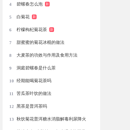
碧螺春怎么泡
4
白菊花
5
柠檬枸杞菊花茶
6
甜蜜蜜的菊花冰棍的做法
7
大麦茶的功效与作用及食用方法
8
洞庭碧螺春是什么茶
9
经期能喝菊花茶吗
10
苦瓜茶叶饮的做法
11
黑茶是普洱茶吗
12
秋饮菊花普洱糖水消脂解毒利尿降火
13