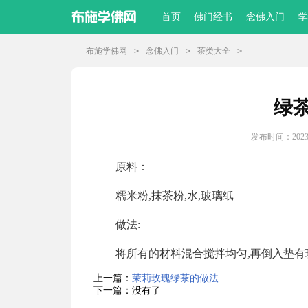
首页
佛门经书
念佛入门
学
布施学佛网
>
念佛入门
>
茶类大全
>
绿
发布时间：2023-
原料：
糯米粉,抹茶粉,水,玻璃纸
做法:
将所有的材料混合搅拌均匀,再倒入垫有玻
上一篇：
茉莉玫瑰绿茶的做法
下一篇：没有了