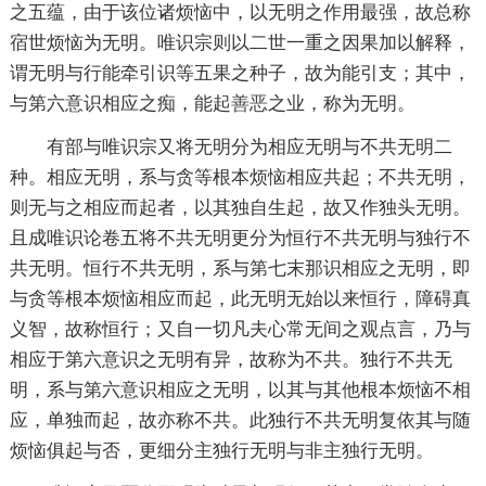
之五蕴，由于该位诸烦恼中，以无明之作用最强，故总称
宿世烦恼为无明。唯识宗则以二世一重之因果加以解释，
谓无明与行能牵引识等五果之种子，故为能引支；其中，
与第六意识相应之痴，能起
善恶
之业，称为无明。
有部与唯识宗又将无明分为相应无明与不共无明二
种。相应无明，系与贪等根本烦恼相应共起；不共无明，
则无与之相应而起者，以其独自生起，故又作独头无明。
且成唯识论卷五将不共无明更分为恒行不共无明与独行不
共无明。恒行不共无明，系与第七末那识相应之无明，即
与贪等根本烦恼相应而起，此无明无始以来恒行，障碍真
义智，故称恒行；又自一切凡夫心常无间之观点言，乃与
相应于第六意识之无明有异，故称为不共。独行不共无
明，系与第六意识相应之无明，以其与其他根本烦恼不相
应，单独而起，故亦称不共。此独行不共无明复依其与随
烦恼俱起与否，更细分主独行无明与非主独行无明。