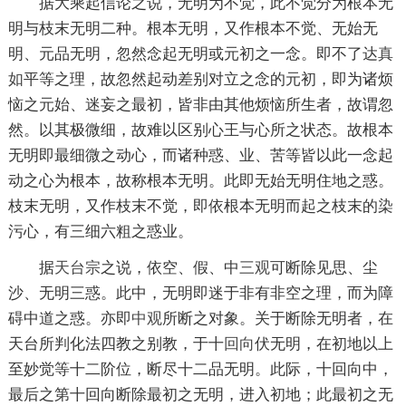
据大乘起信论之说，无明为不觉，此不觉分为根本无
明与枝末无明二种。根本无明，又作根本不觉、无始无
明、元品无明，忽然念起无明或元初之一念。即不了达
真
如
平等之理，故忽然起动差别对立之念的元初，即为诸烦
恼之元始、迷妄之最初，皆非由其他烦恼所生者，故谓忽
然。以其极微细，故难以区别心王与心所之状态。故根本
无明即最细微之动心，而诸种惑、业、苦等皆以此一念起
动之心为根本，故称根本无明。此即无始无明住地之惑。
枝末无明，又作枝末不觉，即依根本无明而起之枝末的染
污心，有三细六粗之惑业。
据
天台宗
之说，依空、假、中
三观
可断除见思、尘
沙、无明三惑。此中，无明即迷于非有非空之理，而为障
碍中道之惑。亦即
中观
所断之对象。关于断除无明者，在
天台所判化法四教之别教，于十
回向
伏无明，在初地以上
至妙觉等十二阶位，断尽十二品无明。此际，十回向中，
最后之第十回向断除最初之无明，进入初地；此最初之无