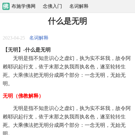
布施学佛网
念佛入门
名词解释
什么是无明
2023-04-25
名词解释
【
无明
】-什么是无明
无明是指不知
意识
心之虚幻，执为实不坏我，故令阿
赖耶识起行支，依于末那之执我而执名色，遂至轮转
生
死
。
大乘佛法
把无明分成两个部分：一念无明，无始无
明。
无明（
佛教
解释）
无明是指不知意
识心
之虚幻，执为实不坏我，故令阿
赖耶识起行支，依于末那之执我而执名色，遂至轮
转生
死。大乘佛法把无明分成两个部分：一念无明，无始无
明。