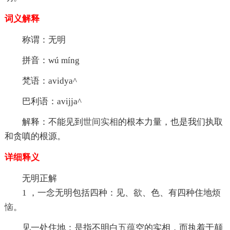
词义解释
称谓：无明
拼音：wú míng
梵语：avidya^
巴利语：avijja^
解释：不能见到
世间
实相
的根本力量，也是我们执取
和贪嗔的根源。
详细
释义
无明正解
1 ，一念无明包括四种：见、欲、色、有四种住地
烦
恼
。
见一处住地：是指不明白
五蕴
空的实相，而执着于颠