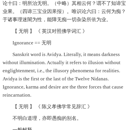
论十曰：明所治无明。（中略）其相云何？谓不了知谛宝
业果。（四谛
三宝
业因果报
）。唯识论六曰：云何为痴？
于诸事理迷闇为性，能障无痴一切杂染
所依
为业。
【 无明 】 《 英汉对照佛学词汇 》
Ignorance == 无明
Sanskrit word is Avidya. Literally, it means darkness
without illumination. Actually it refers to illusion without
englightenment, i.e., the illusory phenomena for realities.
Avidya is the first or the last of the Twelve Nidanas.
Ignorance, karma and desire are the three forces that cause
reincarnation.
【 无明 】 《 陈义孝佛学常见辞汇 》
不明白道理，亦即愚痴的别名。
一般解释