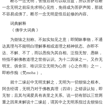
断尽一念无明，舍报后就可以取涅盘，所以菩萨在断
一念无明之前应先求明心见性，免得成为菩萨声闻，那就
不容易
成佛
了。断尽一念无明是悟后起修的内容。
词典解释
《 佛学大词典 》
为烦恼之别称。不如实知见之意；即闇昧事物，不通
达真理与不能明白理解事相或道理之精神状态。亦即不
达、不解、不了，而以
愚痴
为其自相。泛指无智、愚昧，
特指不解佛教道理之世俗认识。为十二
因缘
之一。又作无
明支。俱舍宗、
唯识
宗立无明为心所（心之作用）之一，
即称作痴（梵moha ）。
就十二
缘起
中无明支解之，无明为一切烦恼之根本。
阿含经谓，无明乃对于佛教真理（
四谛
）之错误认知，即
无智；且其与渴爱具有表里之关系。说一切有部以三世两
重之
因果
来解说十二缘起，谓其中之无明系指过去烦恼位