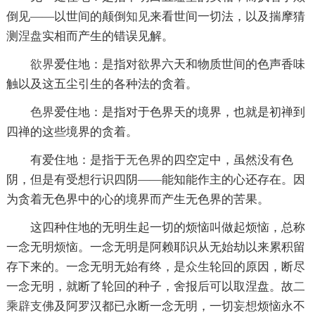
倒见——以世间的颠倒
知见
来看世间一切法，以及揣摩猜
测
涅盘
实相而产生的错误见解。
欲界
爱住地：是指对欲界六天和物质世间的色声香味
触以及这五尘引生的各种法的贪着。
色界
爱住地：是指对于色界天的境界，也就是初禅到
四禅的这些境界的贪着。
有爱住地：是指于
无色界
的四空定中，虽然没有色
阴，但是有受想行识四阴——能知能作主的心还存在。因
为贪着无色界中的心的境界而产生无色界的苦果。
这四种住地的无明生起一切的烦恼叫做起烦恼，总称
一念无明烦恼。一念无明是阿赖耶识从无始劫以来累积留
存下来的。一念无明无始有终，是
众生
轮回的原因，断尽
一念无明，就断了轮回的种子，舍报后可以取涅盘。故
二
乘
辟支佛
及阿罗汉都已永断一念无明，一切
妄想
烦恼永不