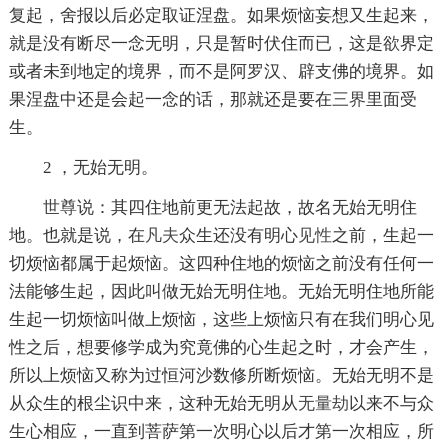
复起，舍报以后必定取证涅盘。如果烦恼妄想又生起来，
就是没有断尽一念无明，只是暂时伏住而已，这是欲界定
或者未到地定的境界，而不是阿罗汉、辟支佛的境界。如
果涅盘中还是会起一念的话，那就还是要在
三界
里面受
生。
2 ，无始无明。
世尊
说：其四住地前更无法起故，故名无始无明住
地。也就是说，在
凡夫
众生还没有明心
见性
之前，生起一
切烦恼都属于起烦恼。这四种住地的烦恼之前没有任何一
法能够生起，因此叫做无始无明住地。无始无明住地所能
生起一切烦恼叫做上烦恼，这些上烦恼只有在我们明心见
性之后，想要修学成为究竟佛的心生起之时，才会产生，
所以上烦恼又称为过恒河沙数修所断烦恼。无始无明不是
从众生的根尘识中来，这种无始无明从
无量劫
以来不与众
生心相应，一直到菩萨第一次明心以后才第一次相应，所