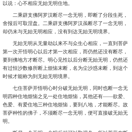
以说：心不相应无始无明住地。
二乘辟支佛阿罗汉断尽一念无明，即断了分段生死，
舍报后可取涅盘。二乘辟支佛阿罗汉虽断尽了一念无明，
却仍末与无始无明相应，没有到达无始无明境界。
无始无明从无量劫以来不与众生心相应，一直到菩萨
第一次
开悟
明心以后才第一次相应，而仍然还没有断尽，
要到佛地方才断尽。明心见性以后分断无始无明，仍然还
有过恒沙数修所断上烦恼末断，名为尘沙惑未断，到这个
时候才能称为到无始无明境界。
七住菩萨开悟明心时分破无始无明，同时也断一念无
明四种住地烦恼之见一处住地烦恼，其他还有——欲爱、
色爱、有爱住地三种住地烦恼，要到八地，才能断尽。故
菩萨种性的
佛子
，不须断尽一念无明，便可直接破无始无
明。