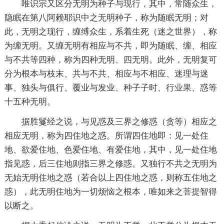
唯识宗又区分无明为种子与
现行
，其中，常随众生，
隐眠在第八阿赖耶识中之无明种子，称为随眠无明；对
此，无明之现行，缠缚众生，系着生死（迷之世界），称
为缠无明。又缠无明有相应与不共，即为随眠、缠、相应
与不共等四种，称为四种无明、四无明。此外，无明复可
分为根本与枝末、共与不共、相应与不相应、迷理与迷
事、独头与俱行、覆业与发业、种子子时、行
业果
、惑等
十五种无明。
据胜鬘经之说，与见惑及三界之修惑（贪等）相应之
相应无明，称为四住地之惑。所谓四住地即：见一处住
地、欲爱住地、色爱住地、有爱住地，其中，见一处住地
指见惑，后三住地则指三界之修惑。又独行不共之无明为
无始无明住地之惑（若合以上四住地之惑，则称五住地之
惑），此无明住地为一切烦恼之根本，唯如来之
菩提
智得
以断之。