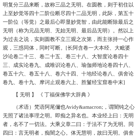
明复分三品来断，故称三品之无明。在圆教，则于初住以
上至妙觉等四十二阶位断尽四十二品无明，此际，第五十
一阶位（等觉）之最后心即显妙觉智，由此能断除最后之
无明（称为元品无明、无始无明、最后品无明）。然以上
为过去之说，实则圆教不立三观之次第，而主张持一心作
观，三惑同体，同时可断。[长阿含卷一大本经、大毗婆
沙论卷二十三、卷二十五、卷三十八、大智度论卷四十
三、成实论卷九、成唯识论卷八、瑜伽师地论卷四十八、
卷五十六、卷五十八、卷六十四、
十地
经论卷八、俱舍论
卷九、卷十九、
摩诃
止观
卷六上、胜鬘经宝窟卷中末]
【 无明 】 《 丁福保佛学大辞典 》
（术语）梵语阿尾儞也Avidy&amacron;，谓闇钝之心
无照了诸法
事理
之明。即痴之异名也。本业经上曰：无明
者，名不了一切法。大乘义章二曰：于法不了为无明。同
四曰：言无明者，痴闇之心。体无慧明，故曰无明。俱舍