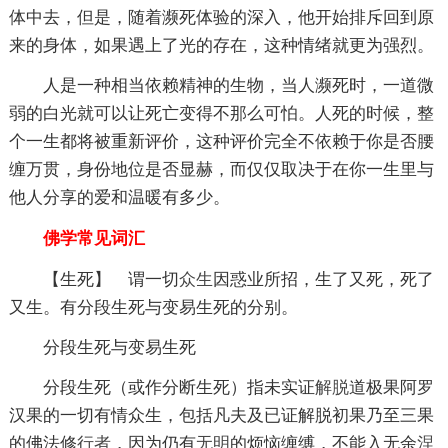
体中去，但是，随着濒死体验的深入，他开始排斥回到原
来的身体，如果遇上了光的存在，这种情绪就更为强烈。
人是一种相当依赖精神的生物，当人濒死时，一道微
弱的白光就可以让死亡变得不那么可怕。人死的时候，整
个一生都将被重新评价，这种评价完全不依赖于你是否腰
缠万贯，身份地位是否显赫，而仅仅取决于在你一生里与
他人分享的爱和温暖有多少。
佛学常见词汇
【生死】 谓一切
众生
因惑业所招，生了又死，死了
又生。有分段生死与变易生死的分别。
分段生死与变易生死
分段生死（或作分断生死）指未实证
解脱
道极果阿罗
汉果的一切有情众生，包括凡夫及已证解脱初果乃至三果
的佛法修
行者
，因为仍有
无明
的烦恼缠缚，不能入无余
涅