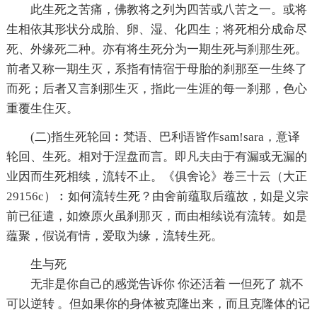
此生死之苦痛，佛教将之列为四苦或八苦之一。或将
生相依其形状分成胎、卵、湿、化四生；将死相分成命尽
死、外缘死二种。亦有将生死分为一期生死与
刹那
生死。
前者又称一期生灭，系指有情宿于母胎的刹那至一生终了
而死；后者又言刹那生灭，指此一生涯的每一刹那，色心
重覆生住灭。
(二)指生死轮回︰梵语、巴利语皆作sam!sara，意译
轮回、生死。相对于涅盘而言。即凡夫由于有漏或无漏的
业因而生死相续，流转不止。《俱舍论》卷三十云（大正
29156c）︰如何流
转生
死？由舍前蕴取后蕴故，如是义宗
前已征遣，如燎原火虽刹那灭，而由相续说有流转。如是
蕴聚，假说有情，爱取为缘，流转生死。
生与死
无非是你自己的感觉告诉你 你还活着 一但死了 就不
可以逆转 。但如果你的身体被克隆出来，而且克隆体的记