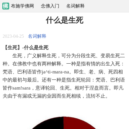
布施学佛网
念佛入门
名词解释
什么是生死
2023-04-25
名词解释
【
生死
】-什么是生死
生死，广义解释生死，可分为分段生死、变易生死二
种。在
佛教
中也有两种解释。一种是指有情的出生入死：
梵语、巴利语皆作ja^ti-mara-na。即生、老、病、死四相
中的最初与最后。还有一种是指生死轮回：梵语、巴利语
皆作sam!sara，意译轮回、生死。相对于
涅盘
而言。即
凡
夫
由于
有漏
或
无漏
的业因而生死相续，
流转
不止。