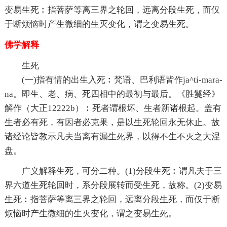
变易生死︰指菩萨等离三界之轮回，远离分段生死，而仅
于断
烦恼
时产生微细的生灭变化，谓之变易生死。
佛学解释
生死
(一)指有情的出生入死︰梵语、巴利语皆作ja^ti-mara-
na。即生、老、病、死四相中的最初与最后。《胜鬘经》
解作（大正12222b）︰死者谓根坏、生者新诸根起。盖有
生者必有死，有因者必克果，是以生死轮回永无休止。故
诸经论皆教示凡夫当离有漏生死界，以得不生不灭之大涅
盘。
广义解释生死，可分二种。(1)分段生死︰谓凡夫于三
界六道生死轮回时，系分段展转而受生死，故称。(2)变易
生死︰指菩萨等离三界之轮回，远离分段生死，而仅于断
烦恼时产生微细的生灭变化，谓之变易生死。