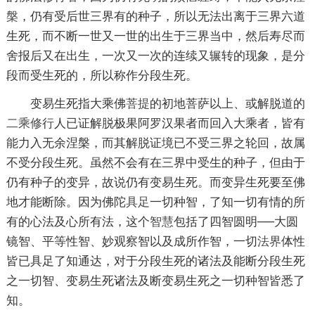
槃
，仍有受后世三界有的种子，所以无法出离于三界六道
生死，而不断一世又一世的出生于三界当中，然后寿尽而
舍报后又在出生，一次又一次的连续又辗转的现象，是分
段而受生死的，所以称作分段生死。
变易生死指大乘佛
菩提
的初地菩萨以上、或解脱道的
二乘
修行
人已证解脱极果阿罗汉果者而回入大乘者，皆有
能力入无余涅槃，而其解脱证境已不受三界之轮回，故属
不受分段生死。虽然不会有在三界中受生的种子，但由于
仍有种子的变异，故说仍有变易生死。而变异生死要至佛
地才能断除。因为佛陀
具足
一切种智，了知一切有情的所
有的心法及心所有法，这个
智慧
包括了四智圆明──大圆
镜智、平等性智、妙观察智以及成所作智，一切
法界
体性
皆已具足了知通达，对于分段生死的诸法及能断分段生死
之一切智、变易生死诸法及断变易生死之一切种智皆悉了
知。