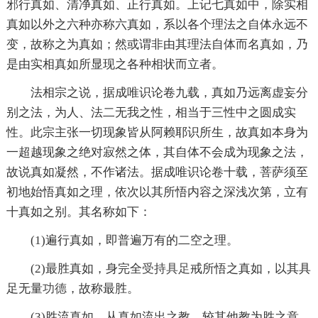
邪行真如、清净真如、正行真如。上记七真如中，除实相
真如以外之六种亦称六真如，系以各个理法之自体永远不
变，故称之为真如；然或谓非由其理法自体而名真如，乃
是由实相真如所显现之各种相状而立者。
法相宗之说，据成唯识论卷九载，真如乃远离虚妄分
别之法，为人、法二无我之性，相当于三性中之圆成实
性。此宗主张一切现象皆从阿赖耶识所生，故真如本身为
一超越现象之绝对寂然之体，其自体不会成为现象之法，
故说真如凝然，不作诸法。据成唯识论卷十载，菩萨须至
初地始悟真如之理，依次以其所悟内容之深浅次第，立有
十真如之别。其名称如下：
(1)遍行真如，即普遍万有的二空之理。
(2)最胜真如，身完全
受持
具足
戒所悟之真如，以其具
足无量
功德
，故称最胜。
(3)胜流真如，从真如流出之教，较其他教为胜之意，