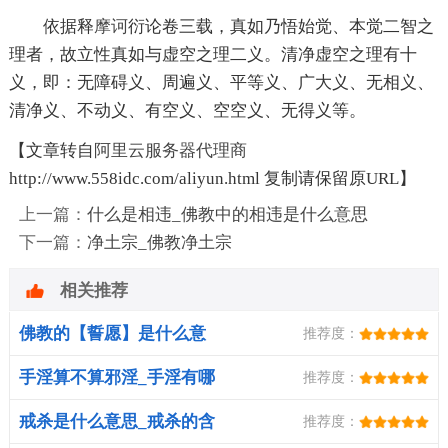
依据释
摩诃
衍论卷三载，真如乃悟始觉、本觉二智之
理者，故立性真如与虚空之理二义。清净虚空之理有十
义，即：无障碍义、周遍义、平等义、广大义、无相义、
清净义、不动义、有空义、空空义、无得义等。
【文章转自
阿里云服务器代理商
http://www.558idc.com/aliyun.html 复制请保留原URL】
上一篇：
什么是相违_佛教中的相违是什么意思
下一篇：
净土宗_佛教净土宗
相关推荐
佛教的【誓愿】是什么意
推荐度：
思？
手淫算不算邪淫_手淫有哪
推荐度：
些危害
戒杀是什么意思_戒杀的含
推荐度：