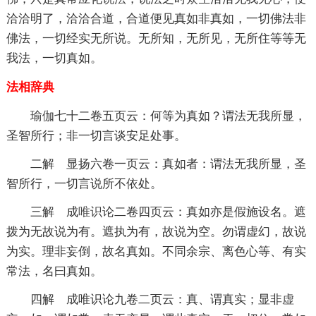
洽洽明了，洽洽合道，合道便见真如非真如，一切佛法非
佛法，一切经实无所说。无所知，无所见，无所住等等无
我法，一切真如。
法相
辞典
瑜伽七十二卷五页云：何等为真如？谓法无我所显，
圣智所行；非一切言谈安足处事。
二解 显扬六卷一页云：真如者：谓法无我所显，圣
智所行，一切言说所不依处。
三解 成
唯识
论二卷四页云：真如亦是假施设名。遮
拨为无故说为有。遮执为有，故说为空。勿谓虚幻，故说
为实。理非妄倒，故名真如。不同余宗、离色心等、有实
常法，名曰真如。
四解 成唯识论九卷二页云：真、谓真实；显非
虚