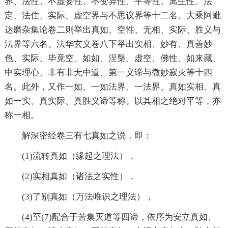
界、法性、不虚妄性、不变异性、平等性、离生性、法
定、法住、实际、
虚空
界与不思议界等十二名。大乘阿毗
达磨杂集论卷二则举出真如、空性、无相、实际、胜义与
法界等六名。法华玄义卷八下举出实相、妙有、真善妙
色、实际、毕竟空、如如、
涅槃
、虚空、佛性、如来藏、
中实理心、非有非无中道、第一义谛与微妙寂灭等十四
名。此外，又作一如、一
如法
界、一法界、真如实相、真
如一实、真实际、真胜义谛等称。以其相之绝对平等，亦
称一相。
解深密经卷三有七真如之说，即：
(1)
流转
真如（缘起之理法），
(2)实相真如（诸法之实性），
(3)了别真如（
万法
唯识之理法），
(4)至(7)配合于苦集灭道等
四谛
，依序为安立真如、