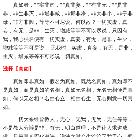
真如者，非实非虚，非真非妄，非有非无，非是非
非，非生非灭，非增非减，非垢非净，非大非小，非子非
母，非方非圆，等等不可尽说。何以故？一切实虚，真
妄，有无，是非，生灭，增减等等不可以尽说，只因有
我，我心强名便有一切实虚，真妄，有无，是非，生灭，
增减等等不可尽说， 无我时，实虚，真妄，有无，是非，
生灭，增减等等不可尽说一切真如。
浅释【真如】
真如即非真如，假名为真如。既然名真如，真如即不
是真如，而是真如的名相，真如无名相，无名无相便是真
如，何以无名相？名由心立，
相由心生
，
无心
则觉一切真
如。
一切大乘经皆教人，无心，无我，无为，
无住
等等，
不是教人分辩是非，有无，明白道理，不是让人求道
成
佛
，只是真常应化
说法
，说法之时
众生
洽洽无我无心，便