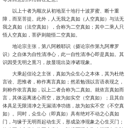
以上十者为顺次从初地至
十地
行十波罗蜜、断十重
障，而至
菩提
。此外，人无我之真如（人空真如）与法无
我之真如（法空真如），合称为二空真如；其中
二乘
人只
悟人空真如，菩萨则能悟二空真如。
地论宗主张，第八阿赖耶识（摄论宗作第九阿摩罗
识）之自体为自性清净心，此一自性清净心即是真如。其
识因受无明之
熏习
，故显现出染净诸现象。
大乘起信论之主张，真如为众生心之本体，其为杜绝
言诠、思惟者，称作离言真如；然若勉强以言语表现之，
则称作依言真如，以上二者合称为二真如。就依言真如而
言，其体远离迷心而空，故为如实空（空真如）；且其自
体具足无限清净之
无漏
清净功德，故为如实不空（不空真
如）。同时，众生心（即真如）具有绝对不动之心真如
门，与缘于无明而起动生灭，形成染净现象之心生灭门；