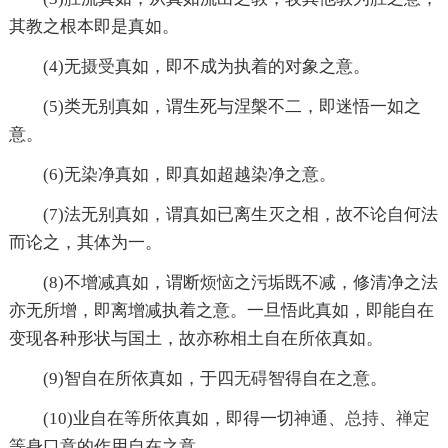
其教之根本即是真如。
(4)无
摄受
真如，即不成为执着的对象之意。
(5)类无别真如，谓生死与涅槃不二，即迷悟一如之
意。
(6)无染净真如，即真如超越染净之意。
(7)法无别真如，谓真如已离生灭之相，故不论自何法
而论之，其体为一。
(8)不增减真如，谓断
烦恼
之污垢既不减，修清净之法
亦无所增，即离增减执着之意。一旦悟此真如，即能自在
变现各种形状与国土，故亦称相土自在所依真如。
(9)智自在所依真如，于四
无碍
智得自在之意。
(10)业自在等所依真如，即得一切
神通
、
总持
、
禅定
等身口意的作用自在之意。