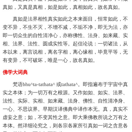
真如，又真是真相，如是如此，真相如此，故名真如。
真如是
法界
相性真实如此之本来面目，恒常如此，不
变不异，不生不灭，不增不减，不垢不净，即
无为法
，亦
即一切众生的自性
清净心
，亦称佛性、
法身
、如来藏、实
相、法界、法性、圆成实性等。起信论说：一切诸法，从
本以来，离言说相，离名字相，离心缘相，毕竟平等，无
有变异，不可破坏，唯是一心，故名真如。
佛学大词典
梵语bhu^ta-tathata^ 或tathata^。即指遍布于宇宙中真
实之本体；为一切万有之根源。又作如如、如实、法界、
法性、实际、实相、如来藏、法身、佛性、自性清净身、
一心、不思议界。早期汉译佛典中译作本无。真，真实不
虚妄之意；如，不变其性之意。即大乘佛教所说之万有之
本体。然详细论究之，则各宗各家所引真如一词之含意各