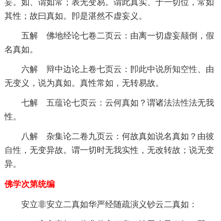
妄
。如、谓如常；表无变易。谓此真实、于一切位，常如
其性；故曰真如。卽是湛然不虚妄义。
五解 佛地经论七卷二页云：由离一切虚妄颠倒，假
名真如。
六解 辩中边论上卷七页云：卽此中说所知
空性
、由
无变义，说为真如。真性常如，无转易故。
七解
五蕴
论七页云：云何真如？谓诸法
法性
法无我
性。
八解 杂集论二卷九页云：何故真如说名真如？由彼
自性
，无变异故。谓一切时无我实性，无改转故；说无变
异。
佛学次第统编
安立非安立二真如华严经随疏演义钞云二真如：