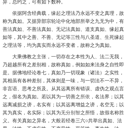
异，总约之，可有如下数种。
依据阿含经典载，
缘起
之理法乃永远不变之真理，故
称为真如。又据异部宗轮论中化地部所举之九无为中，有
善法
真如、不善法真如、无记法真如、道支真如、缘起真
如等，其中之善、不善、无记等三性与八圣道、
生死
缘起
之理法等，均为真实而永远不变者，故称之为真如。
大乘佛教之主张，一切存在之本性为人、法二无我，
乃超越所有之差别相，故称真如，例如如来法身之自性即
是。据佛地经论卷七，真如乃一切现象（诸法）之实性，
其相虽有各种差别，其体则是一味，与一切法不一不异，
非言语、思考之所及。从其远离所有错误、虚伪之观点言
之，假名为真如。若以其为一切善之
所依
，名法界；以其
远离减损之谤，名实有；以其远离增益之谤，名空无；以
其为真实，名实际；以其为
无分别智
之所悟，故假名称
胜
义
。有关真如之异名，大
般若
经卷三六○共举出真如、法