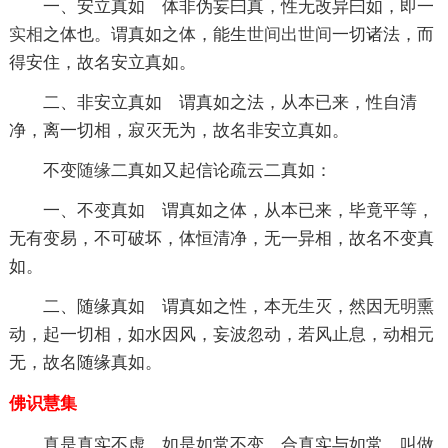
一、安立真如 体非伪妄曰真，性无改异曰如，即一
实相
之体也。谓真如之体，能生
世间
出世间
一切诸法，而
得安住，故名安立真如。
二、非安立真如 谓真如之法，从本已来，性自清
净，离一切相，寂灭无为，故名非安立真如。
不变
随缘
二真如又起信论疏云二真如：
一、不变真如 谓真如之体，从本已来，毕竟平等，
无有变易，不可破坏，体恒清净，无一异相，故名不变真
如。
二、随缘真如 谓真如之性，本
无生
灭，然因
无明
熏
动，起一切相，如水因风，妄波忽动，若风止息，动相元
无，故名随缘真如。
佛识慧集
真是真实不虚，如是如常不变，合真实与如常，叫做