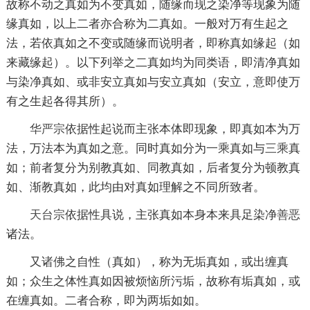
故称不动之真如为不变真如，随缘而现之染净等现象为随
缘真如，以上二者亦合称为二真如。一般对万有生起之
法，若依真如之不变或随缘而说明者，即称真如缘起（如
来藏缘起）。以下列举之二真如均为同类语，即清净真如
与染净真如、或非安立真如与安立真如（安立，意即使万
有之生起各得其所）。
华严宗
依据性起说而主张本体即现象，即真如本为万
法，万法本为真如之意。同时真如分为
一乘
真如与
三乘
真
如；前者复分为别教真如、同教真如，后者复分为顿教真
如、渐教真如，此均由对真如理解之不同所致者。
天台宗
依据性具说，主张真如本身本来具足染净
善恶
诸法。
又
诸佛
之自性（真如），称为无垢真如，或出缠真
如；众生之体性真如因被烦恼所污垢，故称有垢真如，或
在缠真如。二者合称，即为两垢如如。