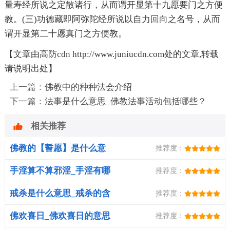
量寿经所说之定散诸行，从而谓开显第十九愿要门之方便
教。(三)功德藏即阿弥陀经所说以自力
回向
之名号，从而
谓开显第二十愿真门之方便教。
【文章由
高防cdn
http://www.juniucdn.com处的文章,转载
请说明出处】
上一篇：
佛教中的种种法会介绍
下一篇：
法事是什么意思_佛教法事活动包括哪些？
相关推荐
佛教的【誓愿】是什么意
推荐度：
思？
手淫算不算邪淫_手淫有哪
推荐度：
些危害
戒杀是什么意思_戒杀的含
推荐度：
义
佛欢喜日_佛欢喜日的意思
推荐度：