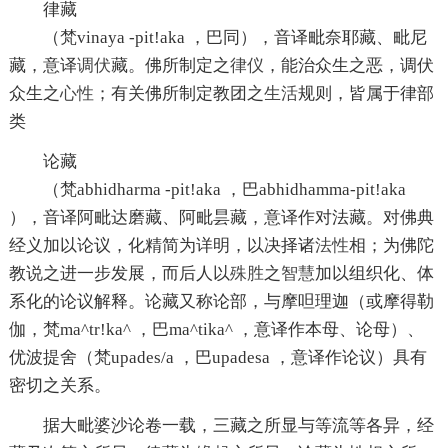
律藏
（梵vinaya -pit!aka ，巴同），音译毗奈耶藏、毗尼
藏，意译
调伏
藏。佛所制定之
律仪
，能治众生之恶，调伏
众生之
心性
；有关佛所制定教团之
生活
规则，皆属于律部
类
论藏
（梵abhidharma -pit!aka ，巴abhidhamma-pit!aka
），音译阿毗达磨藏、阿毗昙藏，意译作对法藏。对佛典
经义加以论议，化精简为详明，以决择诸
法性
相；为佛陀
教说之进一步发展，而后人以
殊胜
之
智慧
加以组织化、体
系化的论议解释。论藏又称论部，与摩呾理迦（或摩得勒
伽，梵ma^tr!ka^ ，巴ma^tika^ ，意译作本母、论母）、
优波提舍（梵upades/a ，巴upadesa ，意译作论议）具有
密切之关系。
据大毗婆沙论卷一载，三藏之所显与等流等各异，经