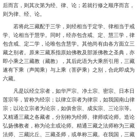
后而言，则其次第为经、律、论；若就行修之顺序而言，
则为律、经、论。
若将此三藏配于三学，则经相当于定学、律相当于戒
学、论相当于慧学。同时，经亦包含戒、定、慧三学，律
包含戒、定二学，论唯包含慧学。其他尚有由各方面立三
藏之别者。原来三藏系指原始佛教及部派佛教之圣典，亦
即小乘之三藏教（藏教），其后此语为大乘所引用，三藏
遂有下乘（声闻乘）与上乘（菩萨乘）之别，合此即成为
六藏。
凡是以经立宗者，如
华严宗
、
净土
宗
、密宗、日本日
莲宗等，皆称为经宗；以律立宗者为律宗，如我国南山律
宗；以论立宗者为论宗，如俱舍宗、成实宗、
三论宗
等。
又精通三藏之各藏者，分别称为经师、律师或论师。造论
弘扬佛教者，称为论主或论师。精通三藏之法师称为三藏
法师、三藏
比丘
、三藏圣师，或单称三藏。在我国，三藏