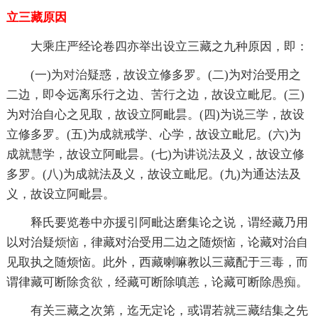
立三藏原因
大乘庄严经论卷四亦举出设立三藏之九种原因，即：
(一)为
对治
疑惑，故设立修多罗。(二)为对治受用之
二边，即令远离乐行之边、
苦行
之边，故设立毗尼。(三)
为对治自心之见取，故设立阿毗昙。(四)为说三学，故设
立修多罗。(五)为成就戒学、心学，故设立毗尼。(六)为
成就慧学，故设立阿毗昙。(七)为讲
说法
及义，故设立修
多罗。(八)为成就法及义，故设立毗尼。(九)为通达法及
义，故设立阿毗昙。
释氏要览卷中亦援引阿毗达磨集论之说，谓经藏乃用
以对治疑
烦恼
，律藏对治受用二边之随烦恼，论藏对治自
见取执之随烦恼。此外，西藏喇嘛教以三藏配于
三毒
，而
谓律藏可断除
贪欲
，经藏可断除嗔恙，论藏可断除
愚痴
。
有关三藏之次第，迄无定论，或谓若就三藏结集之先