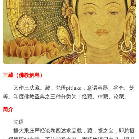
三藏（佛教解释）
又作三法藏。藏，梵语pit!aka，意谓容器、谷仓、笼
等。印度佛教圣典之三种分类为：经藏、律藏、论藏。
简介
梵语
据大乘庄严经论卷四述求品载，藏，摄之义，即总摄