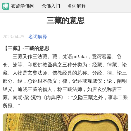
布施学佛网
念佛入门
名词解释
三藏的意思
2023-04-25
名词解释
【
三藏
】-三藏的意思
三藏又作三法藏。藏，梵语pit!aka，意谓容器、谷
仓、笼等。印度
佛教
圣典之三种分类为：
经藏
、
律藏
、
论
藏
。人物是玄奘法师。佛教经典的总称。分经、律、论三
部分。经，总说根本教义；律，记述戒规威仪；论，阐明
经义。通晓三藏的僧人，称三藏法师，如唐玄奘称唐三
藏。南朝·梁·沉约《内典序》：“义隐三藏之外，事非
二乘
所窥。”