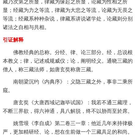
藏乃次第之所显，律藏为
缘起
之所显，论藏为性相之所
显；经藏为力之等流，律藏为大悲之等流，论藏为
无畏
之
等流；经藏系种种杂说，律藏系讲说诸
学处
，论藏则分别
诸法之自相与共相。
引证解释
佛教经典的总称。分经、律、论三部分。经，总说根
本教义；律，记述戒规威仪；论，阐明经义。通晓三藏的
僧人，称三藏法师，如唐玄奘称唐三藏。
南朝梁沉约《内典序》：义隐三藏之外，事非二乘所
窥。
唐玄奘《大唐西域记迦毕试国》：我若不通三藏理，
不断
三界
欲，得六
神通
，具八
解脱
，终不以胁而至於席。
姚雪垠《李自成》第二卷三一章：他近几年来持律极
严，更加精研经、论，想在生前做一个三藏
具足
的和尚。