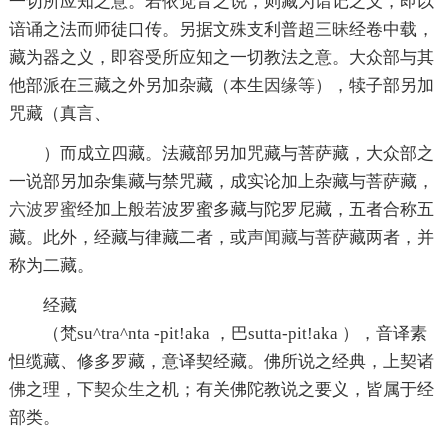
一切所应知之意。若依觉音之说，则藏为谙记之义，即以
谙诵之法而师徒口传。另据文殊支利普超
三昧
经卷中载，
藏为器之义，即容受所应知之一切教法之意。大众部与其
他部派在三藏之外另加杂藏（本生
因缘
等），犊子部另加
咒藏（真言、
）而成立四藏。法藏部另加咒藏与菩萨藏，大众部之
一说部另加杂集藏与禁咒藏，成实论加上杂藏与菩萨藏，
六波罗蜜
经加上
般若
波罗蜜多藏与陀罗尼藏，五者合称五
藏。此外，经藏与律藏二者，或
声闻藏
与菩萨藏两者，并
称为二藏。
经藏
（梵su^tra^nta -pit!aka ，巴sutta-pit!aka ），音译素
怛缆藏、修多罗藏，意译契经藏。佛所说之经典，上契
诸
佛
之理，下契
众生
之机；有关佛陀教说之要义，皆属于经
部类。