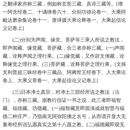
之翻译家亦称三藏，例如称玄奘三藏、
真谛
三藏等。[增
一阿含经卷二、十诵律卷六十、分别
功德
论卷一、大乘阿
毗达磨杂集论卷十一、唐译摄
大乘论
释卷一、大乘起信论
义记卷上]
(二)分别为声闻、
缘觉
、菩萨等
三乘
人所说之教法，
即声闻藏、缘觉藏、菩萨藏，合三者亦称三藏。(一)声闻
藏，诠释声闻之理行果。(二)缘觉藏，又作
辟支佛
藏，诠
释缘觉之理行果。(三)菩萨藏，诠释菩萨之理行果。[文殊
支利普超三昧经卷中三藏品、阿阇世王经卷下、入大乘论
卷上、大乘义章卷一、大乘起信论义记卷上]
(三)日本净土真宗，对净土三部经所说之教法（
法
门
），亦称三藏。据教行信证一书之说，此三者即福智
藏、
福德
藏、功德藏。(一)福智藏意即
圆满
成就智慧与福
德二种庄严，乃指南无阿弥陀佛之
名号
，从而谓
开显
大无
量寿经所说弘愿真实之第十八愿之教。(二)福德藏即观无