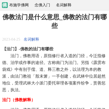
布施学佛网
念佛入门
名词解释
佛教法门是什么意思_佛教的法门有哪
些
2023-04-25
名词解释
【
法门
】-
佛教
的法门有哪些
法门，佛教用语，原指修
行者
入道的门径，今泛指修
德、治学或作事的途径。古称南门为法门。另指《霹雳布
袋戏》中有别于儒、道、释三教之外，以法理为本的教
派，由法门教祖「殷末箫」一手创建，在武林中位居超然
地位，受理武林大小派门委托审理各项案件纷争，赏善惩
恶，执法。
法门（佛教解释）