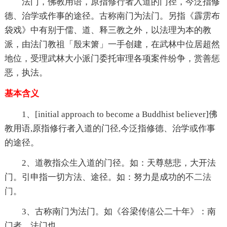
法门，佛教用语，原指
修行
者入道的门径，今泛指修
德、治学或作事的途径。古称南门为法门。另指《霹雳布
袋戏》中有别于儒、道、释三教之外，以法理为本的教
派，由法门教祖「殷末箫」一手创建，在武林中位居超然
地位，受理武林大小派门委托审理各项案件纷争，赏善惩
恶，执法。
基本含义
1、[initial approach to become a Buddhist believer]佛
教用语,原指修行者入道的门径,今泛指修德、治学或作事
的途径。
2、道教指
众生
入道的门径。如：天尊慈悲，大开法
门。引申指一切方法、途径。如：努力是成功的
不二法
门
。
3、古称南门为法门。如《谷梁传僖公二十年》：南
门者，法门也。