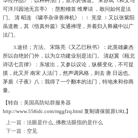
华经序品》：以种种法门，宣示於佛道。 宋苏轼《和文与
可洋川园池无言亭》：慇懃稽首 维摩诘 ，敢问如何是法
门。 清 昭连 《啸亭杂录善禅机》：﹝ 宪皇 ﹞又以张紫阳
虽道教，其《悟真外篇》实通禅理，并着归入释藏中以广
法门。
3.途径；方法。 宋陈亮《又乙巳秋书》：此英雄豪杰
所以自绝於门外，以为立功建业别是法门。 清赵翼《瓯北
诗话七言律》：东坡出，又参以议论，纵横变化，不可捉
摸，此又开 南宋 人法门，然声调风格，则去 唐 日远也。
茅盾《子夜》八：我得了一个翻本的法门，特地来和你商
量。
【转自：
美国高防站群服务器
http://www.558idc.com/mggfzq.html 复制请保留原URL】
上一篇：
法眼是什么_佛教法眼指的是什么
下一篇：
空见