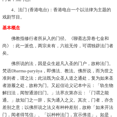
4、法门 (香港电台)：香港电台一个以法律为主题的
戏剧节目。
基本概念
佛教指修行者所从入的门径。《聊斋志异卷七金和
尚》：此一派也，两宗未有，六祖无传，可谓独辟法门者
矣。
佛所说的法，因是众生超凡入圣的门户，故称法门。
梵语Dharma-paryāya，即佛法、教法。佛所说，而为世之
准则者，谓之法；此法既为众圣人道之通处，复为如来圣
者游履之处，故称为门。又起信论义记本中云：「轨生物
解曰法，闻智通游曰门。」
法界
次第亦云：「门谓之能
通。」故知门之一辞，实为通入之义。其次，门者，亦含
差别之意；以佛所说之法义有种种差别，故称「如来开法
门，闻者得笃信」、「以种种法门，宣示
佛道
」。如是，