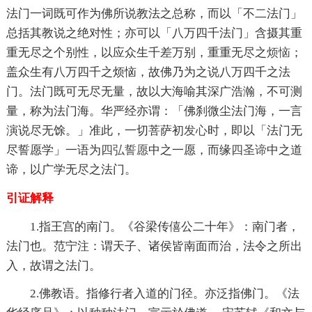
法门一词既可作为佛所说教法之总称，而以「不二法门」
总括其教说之绝对性；亦可以「八万四千法门」含摄其重
重无尽之个别性，以应众生千差万别，重重无尽之
烦恼
；
盖众生有八万四千之烦恼，故佛乃为之说八万四千之法
门。法门既可无尽无量，故以大海喻其深广浩瀚，不可测
量，称为法门海。华严经亦谓：「佛刹微尘法门海，一言
演说尽无馀。」准此，一切菩萨初
发心
时，即以「法门无
尽誓愿学」一语为
四弘誓愿
中之一愿，而缘
四圣谛
中之道
谛，以广学无尽之法门。
引证解释
1.指王宫的南门。《谷梁传僖公二十年》：南门者，
法门也。范宁注：谓天子、诸侯皆南面而治，法令之所出
入，故谓之法门。
2.佛教语。指修行者入道的门径。亦泛指佛门。《法