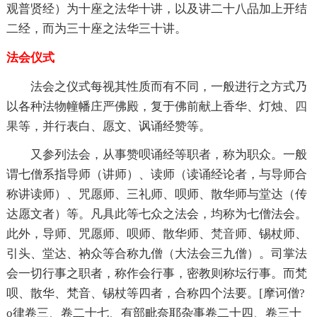
观普贤经）为十座之法华十讲，以及讲二十八品加上开结
二经，而为三十座之法华三十讲。
法会仪式
法会之仪式每视其性质而有不同，一般进行之方式乃
以各种法物幢幡庄严佛殿，复于佛前献上香华、灯烛、
四
果
等，并行表白、愿文、讽诵经赞等。
又参列法会，从事赞呗诵经等职者，称为职众。一般
谓七僧系指导师（讲师）、读师（读诵经论者，与导师合
称讲读师）、咒愿师、三礼师、呗师、散华师与堂达（传
达愿文者）等。凡具此等七众之法会，均称为七僧法会。
此外，导师、咒愿师、呗师、散华师、
梵音
师、锡杖师、
引头、堂达、衲众等合称九僧（大法会三九僧）。司掌法
会一切行事之职者，称作会行事，密教则称坛行事。而梵
呗、散华、梵音、锡杖等四者，合称四个法要。[摩诃僧?
o律卷三、卷二十七、有部毗奈耶杂事卷二十四、卷三十