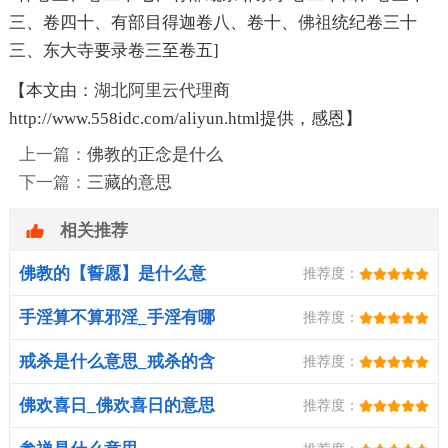
三、卷四十、有部目得迦卷八、卷十、
佛祖
统纪卷三十
三、东大寺要录卷三至卷五]
【本文由：
湖北
阿里云代理
商
http://www.558idc.com/aliyun.html提供，感恩】
上一篇：
佛教的正念是什么
下一篇：
三藏的意思
相关推荐
佛教的【誓愿】是什么意
推荐度：
思？
手淫算不算邪淫_手淫有哪
推荐度：
些危害
戒杀是什么意思_戒杀的含
推荐度：
义
佛欢喜日_佛欢喜日的意思
推荐度：