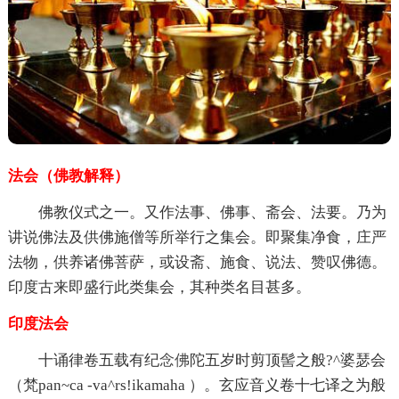
法会（佛教解释）
佛教仪式之一。又作法事、佛事、斋会、法要。乃为
讲说佛法及供佛施僧等所举行之集会。即聚集净食，庄严
法物，供养诸佛菩萨，或设斋、施食、说法、赞叹佛德。
印度古来即盛行此类集会，其种类名目甚多。
印度法会
十诵律卷五载有纪
念佛
陀五岁时剪顶髻之般?^婆瑟会
（梵pan~ca -va^rs!ikamaha ）。玄应音义卷十七译之为般