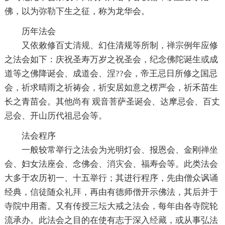
佛，以为
弥勒
下生之征，称为龙华会。
历年法会
又依敕修百丈
清规
、幻住清规等所制，
禅宗
例年应修
之法会如下：庆祝圣寿万岁之祝圣会，纪念佛陀诞生或成
道等之佛降诞会、成道会、涅??会，帝王忌日所修之国忌
会，祈求晴雨之祈祷会，祈安居如意之楞严会，祈禾苗生
长之青苗会。其他尚有 观音菩萨圣诞会、达摩忌会、百丈
忌会、开山历代祖忌会等。
法会程序
一般较常举行之法会为光明灯会、报恩会、金刚
禅坐
会、妇女法座会、念佛会、
消灾
会、福寿会等。此类法会
大多于农历初一、十五举行；其进行程序，先由僧众讽诵
经典，
信徒
随众
礼拜
，再由有德师僧开示佛法，其后并于
寺院中用斋。又有传授三坛大戒之法会，每年由各寺院轮
流承办。此法会之目的在使有志于深入
经藏
，或从事弘法