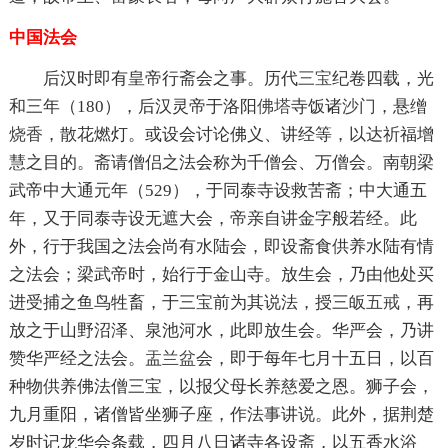
中国法会
后汉时即有皇帝行斋会之事。历代
三宝
纪卷四载，光
和三年（180），后汉灵帝于洛阳
佛塔
寺饭诸
沙门
，悬缯
烧香
，散花燃灯。或设会讨论佛义、讲经等，以达祈福增
慧之目的。斋请僧侣之法会称为千僧会、万僧会。南朝梁
武帝中大通元年（529），于同泰寺设救苦斋；中大通五
年，又于同泰寺设无遮大会，帝亲自讲金字般若经。此
外，行于我国之法会尚有水陆会，即设斋食供养水陆有情
之法会；梁武帝时，始行于金山寺。放生会，乃由他处买
进受捕之鱼鸟牲畜，于三宝前为其说法，授三皈
五戒
，再
放之于山野沼泽、泉池河水，此即放生会。华严会，乃讲
赞华严经之法会。
盂兰盆
会，即于每年七月十五日，以百
种物供养佛法僧三宝，以报父母长养慈爱之恩。狮子会，
九月重阳，诸僧皆坐狮子座，作法事讲说。此外，据荆楚
岁时记龙华会条载，四月八日诸寺各设斋，以五香水浴