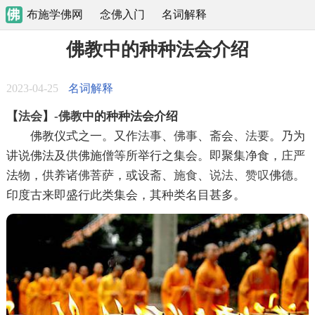
布施学佛网
念佛入门
名词解释
佛教中的种种法会介绍
2023-04-25
名词解释
【
法会
】-
佛教
中的种种法会介绍
佛教仪式之一。又作
法事
、
佛事
、斋会、
法要
。乃为
讲说佛法及供佛施僧等所举行之集会。即聚集净食，庄严
法物，供养
诸佛
菩萨，或设斋、
施食
、
说法
、
赞叹
佛德。
印度古来即盛行此类集会，其种类名目甚多。