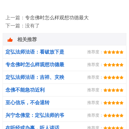
上一篇：
专念佛时怎么样观想功德最大
下一篇：没有了
相关推荐
定弘法师法语：看破放下是
推荐度：
修行的总
专念佛时怎么样观想功德最
推荐度：
大
定弘法师法语：吉祥、灾殃
推荐度：
都是自己
念佛不能急功近利
推荐度：
至心信乐，不会退转
推荐度：
兴宁念佛堂：定弘法师的爷
推荐度：
爷钟荣春
在听经或办事，听人讲话
推荐度：