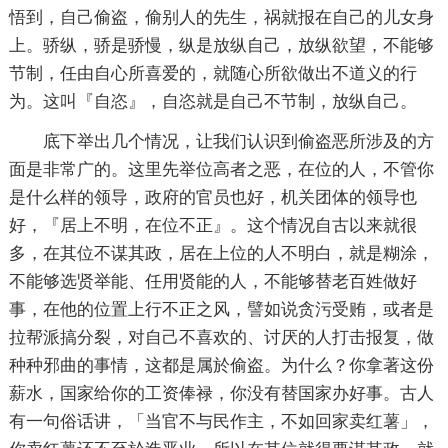
悟到，自己偷盗，偷别人的先生，祸就报在自己的儿女身
上。骄纵，骄是骄慢，纵是放纵自己，放纵欲望，不能够
节制，任由自心所喜爱的，就随心所欲做出不道义的行
为。这叫『自恣』，自恣就是自己不节制，放纵自己。
底下举出几个情况，让我们认识到偷盗恶所涉及的方
面是非常广的。这里先举位高者之恶，在位的人，不管你
是什么样的领导，政府的官员也好，机关团体的领导也
好，『居上不明，在位不正』。这个情况自古以来就很
多，在其位不谋其政，居在上位的人不明白，就是糊涂，
不能够选贤举能、任用贤能的人，不能够替老百姓做好
事，在他的位置上行不正之风，譬如说贪污受贿，或者是
拉帮派搞分裂，对自己不喜欢的、讨厌的人打击报复，做
种种邪曲的事情，这都是属於偷盗。为什么？你拿著这份
薪水，国家给你的工资俸禄，你没有替国家办好事。古人
有一句俗话讲，「当官不与民作主，不如回家卖红薯」，