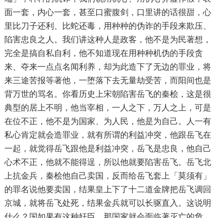
面一套，内心一套，甚至口蜜腹剑，口里讲的话很甜，心
里比刀子还利、比蛇还毒，用种种的伪诈的手段来欺压、
陷害忠良之人。我们讲这种人是政客，他不是为民著想，
完全是搞自私自利，他不知道现在用种种机伪的手段贪
来、夺来一点点名闻利养，却为此造下了无边的罪业，将
来三途苦报等著他，一堕落下去无量劫受苦，而阳间也是
背万世的骂名。你看历史上宋朝陷害岳飞的秦桧，这是很
典型的居上不明，他当宰相，一人之下，万人之上，可是
在位不正，他不是为国家、为人民，他是为自己。人一有
私心肯定就会造罪业，就有所谓的利益冲突，他跟岳飞在
一起，就觉得岳飞跟他是利益冲突，岳飞是忠良，他自己
心术不正，他就不能得逞，所以他就要陷害岳飞。岳飞北
上抗金兵，秦桧他自己卖国，反而给岳飞套上「莫须有」
的罪名说他要卖国，结果皇上下了十二道金牌把岳飞调回
京城，就将岳飞处死，结果金兵就可以长驱直入。这说明
什么？国如果有这种奸臣，那国家就会面临著灭亡的危