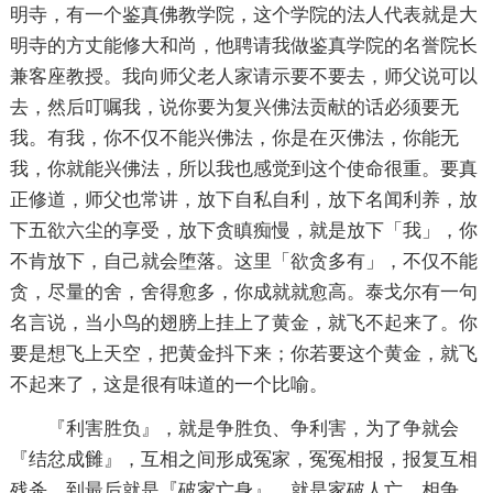
明寺，有一个鉴真佛教学院，这个学院的法人代表就是大
明寺的方丈能修大和尚，他聘请我做鉴真学院的名誉院长
兼客座教授。我向师父老人家请示要不要去，师父说可以
去，然后叮嘱我，说你要为复兴佛法贡献的话必须要无
我。有我，你不仅不能兴佛法，你是在灭佛法，你能无
我，你就能兴佛法，所以我也感觉到这个使命很重。要真
正修道，师父也常讲，放下自私自利，放下名闻利养，放
下五欲六尘的享受，放下贪瞋痴慢，就是放下「我」，你
不肯放下，自己就会堕落。这里「欲贪多有」，不仅不能
贪，尽量的舍，舍得愈多，你成就就愈高。泰戈尔有一句
名言说，当小鸟的翅膀上挂上了黄金，就飞不起来了。你
要是想飞上天空，把黄金抖下来；你若要这个黄金，就飞
不起来了，这是很有味道的一个比喻。
『利害胜负』，就是争胜负、争利害，为了争就会
『结忿成雠』，互相之间形成冤家，冤冤相报，报复互相
残杀，到最后就是『破家亡身』，就是家破人亡。相争，