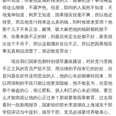
都不知道，你看他是城府很深的人，能够把这个事情掩盖
得这么细致，不露声色。但是，阳间的人虽然不知道，天
地鬼神知道，阎罗王知道，因果报应丝毫不爽，所以他还
得受。而且他贪污得来这么多的钱，到时候谁来受用？他
那个儿子不务正业，赌博、吸大麻把他的钱财都耗散干
净。你看来路不正的财，到最后肯定去处都不好，家里就
出这个不肖子。所以这都属於在位不正。所以把因果报应
事实真相说清楚了，谁还敢造罪业！
现在我们国家也都特别倡导廉政建设，对於贪污受贿
不正之风的官员严惩不贷。用法律的手段有它的好处，但
是问题在於作这些恶业的人，他的心未必能够转回来，所
以用强制的手段只能让他更加隐秘，他不敢妄为，但是他
那个偷盗的心，假公肥私、损人利己的心未必消除。要怎
么才能彻底让他的心正过来？那就要靠因果教育。过去我
看到一段新闻报导，国家组织部长李源潮在上海浦东干部
学院讲话当中提到，领导干部、党员必须要培养敬畏心。