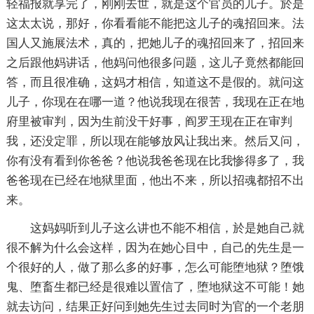
轻福报就享完了，刚刚去世，就是这个官员的儿子。於是
这太太说，那好，你看看能不能把这儿子的魂招回来。法
国人又施展法术，真的，把她儿子的魂招回来了，招回来
之后跟他妈讲话，他妈问他很多问题，这儿子竟然都能回
答，而且很准确，这妈才相信，知道这不是假的。就问这
儿子，你现在在哪一道？他说我现在很苦，我现在正在地
府里被审判，因为生前没干好事，阎罗王现在正在审判
我，还没定罪，所以现在能够放风让我出来。然后又问，
你有没有看到你爸爸？他说我爸爸现在比我惨得多了，我
爸爸现在已经在地狱里面，他出不来，所以招魂都招不出
来。
这妈妈听到儿子这么讲也不能不相信，於是她自己就
很不解为什么会这样，因为在她心目中，自己的先生是一
个很好的人，做了那么多的好事，怎么可能堕地狱？堕饿
鬼、堕畜生都已经是很难以置信了，堕地狱这不可能！她
就去访问，结果正好问到她先生过去同时为官的一个老朋