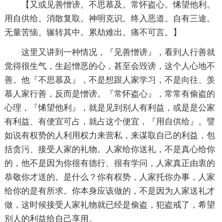
【又或见善憎谤。不思慕及。常怀盗心。悕望他利。
用自供给。消散复取。神明克识。终入恶道。自有三途。
无量苦恼。辗转其中。累劫难出。痛不可言。】
这里又讲到一种情况，『见善憎谤』，看到人行善就
觉得很生气，生起憎恶的心，甚至会毁谤，这个人心地不
善。他『不思慕及』，不是想跟人家学习，不是向往、羡
慕人家行善，反而是憎谤。『常怀盗心』，常常有偷盗的
心理，『悕望他利』，就是见到别人有利益，或是是公家
有利益、有便宜可占，就占这个便宜，『用自供给』。譬
如说有权势的人利用权力来营私，来谋取自己的利益，包
括贪污、接受人家的礼物。人家给你送礼，不是真心给你
的，他不是因为你很有德行、很有学问，人家真正由衷的
恭敬你才送的。是什么？你有权势，人家托你办事，人家
给你的是有所求。你本身应该做的，不是因为人家送礼才
做，这时候接受人家礼物就已经是偷盗，犯盗戒了，希望
别人的利益给自己享用。