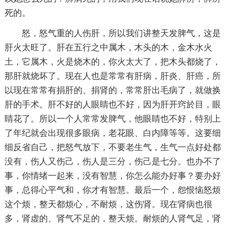
死的。
怒，怒气重的人伤肝，所以我们讲整天发脾气，这是
肝火太旺了。肝在五行之中属木，木头的木，金木水火
土，它属木，火是烧木的，你火太大了，把木头都烧了，
那肝就烧坏了。现在人也是常常有肝病，肝炎、肝癌，所
以现在常常有捐肝的、捐肾的，常常肝出毛病了，就做换
肝的手术。肝不好的人眼睛也不好，因为肝开窍於目，眼
睛花了。所以一个人常常发脾气，他眼睛也不好，特别上
了年纪就会出现很多眼病，老花眼、白内障等等。这要细
细反省自己，把怒气放下，不要老生气，生气一点好处都
没有，伤人又伤己，伤人是三分，伤己是七分。也办不了
事，你情绪一起来，没有智慧，你怎么能办好事？要办好
事，总得心平气和，你才有智慧。最后一个，怨恨恼怒烦
这个烦，整天都烦心，不耐烦，这伤肾。现在肾病也很
多，肾虚的、肾气不足的，整天烦。耐烦的人肾气足，肾