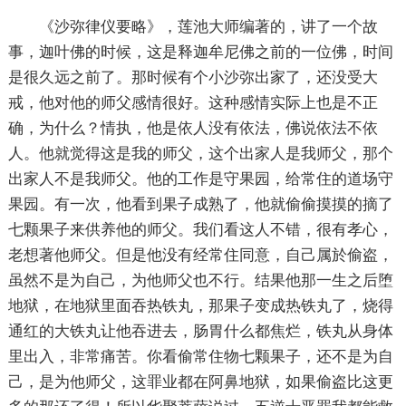
《沙弥律仪要略》，莲池大师编著的，讲了一个故
事，迦叶佛的时候，这是释迦牟尼佛之前的一位佛，时间
是很久远之前了。那时候有个小沙弥出家了，还没受大
戒，他对他的师父感情很好。这种感情实际上也是不正
确，为什么？情执，他是依人没有依法，佛说依法不依
人。他就觉得这是我的师父，这个出家人是我师父，那个
出家人不是我师父。他的工作是守果园，给常住的道场守
果园。有一次，他看到果子成熟了，他就偷偷摸摸的摘了
七颗果子来供养他的师父。我们看这人不错，很有孝心，
老想著他师父。但是他没有经常住同意，自己属於偷盗，
虽然不是为自己，为他师父也不行。结果他那一生之后堕
地狱，在地狱里面吞热铁丸，那果子变成热铁丸了，烧得
通红的大铁丸让他吞进去，肠胃什么都焦烂，铁丸从身体
里出入，非常痛苦。你看偷常住物七颗果子，还不是为自
己，是为他师父，这罪业都在阿鼻地狱，如果偷盗比这更