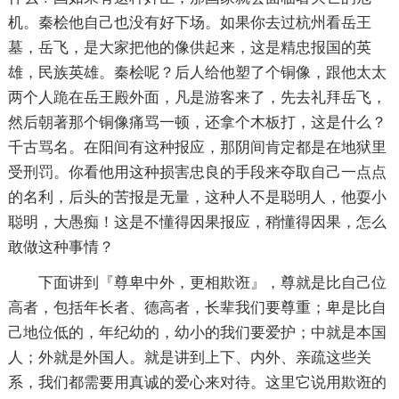
机。秦桧他自己也没有好下场。如果你去过杭州看岳王
墓，岳飞，是大家把他的像供起来，这是精忠报国的英
雄，民族英雄。秦桧呢？后人给他塑了个铜像，跟他太太
两个人跪在岳王殿外面，凡是游客来了，先去礼拜岳飞，
然后朝著那个铜像痛骂一顿，还拿个木板打，这是什么？
千古骂名。在阳间有这种报应，那阴间肯定都是在地狱里
受刑罚。你看他用这种损害忠良的手段来夺取自己一点点
的名利，后头的苦报是无量，这种人不是聪明人，他耍小
聪明，大愚痴！这是不懂得因果报应，稍懂得因果，怎么
敢做这种事情？
下面讲到『尊卑中外，更相欺诳』，尊就是比自己位
高者，包括年长者、德高者，长辈我们要尊重；卑是比自
己地位低的，年纪幼的，幼小的我们要爱护；中就是本国
人；外就是外国人。就是讲到上下、内外、亲疏这些关
系，我们都需要用真诚的爱心来对待。这里它说用欺诳的