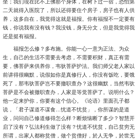
坐；我们现在比不上佛那个身体，在树下过一宿，恐怕第
二天就得入医院了，所以还得要住个房子，房子也有人供
养，这多自在，我觉得这就是福报。你有福报不一定要有
钱，你说我有没有钱？我没钱，身无分文，但是我觉得我
还是挺有福报。
福报怎么修？多布施。你能一心一意为正法、为众
生，自己的生活不需要去考虑，不需要积财，真正有需
要，佛菩萨来供养你，韦驮菩萨护法。我们师父老人家以
前讲得很幽默，说假如你是真修行人，你没有饭吃，要饿
死了，那韦驮菩萨岂不要撤职查办？这很幽默，当然韦驮
菩萨是不会被撤职查办，人家是等觉菩萨了。说明什么？
他一定来护你，你要有这个信心。《论语》里面孔子都
说，「君子谋道不谋食…忧道不忧贫」，你所谋的是道
业，问问自己修道修得怎么样？断烦恼断了多少？智慧开
启了没有？弘法利生做了没有？忧道不忧贫，自己贫穷无
所谓，出家人都称贫僧，做个贫僧好，於人无争，於世无