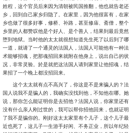
姓程，这个官员后来因为清朝被民国推翻，他也就告老还
乡，回到自己家乡归隐了。在家里，因为他很富有，在家
乡也做了很多好事，修桥、补路，甚至修庙、斋僧，整个
乡里的人都赞叹他是个好人、是个善人，结果到最后竟然
堕到地狱。当时他的太太就很想知道先生死了以后到了哪
一道，就请了一个通灵的法国人，法国人可能他有一种法
术能够招魂，把那魂招回来就附在他身上，说出自己的状
况，非常灵验。於是就把这法国人请到家里让他招魂，结
果招了一个晚上都没招回来。
这个太太就有点不高兴了，你这是不是来骗人的？法
国人说我不是骗人的，我确实没找到他，不知他在哪。她
说，那你怎么能证明你是去招他？法国人说，你家里还有
没有什么亲人刚过世的，我可以帮你招他回来，也就证明
了我不是骗你的。刚好这太太家里有个儿子，这个儿子最
近也死了，这儿子一生游手好闲、不务正业，所以年纪轻