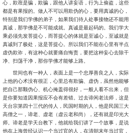
心，欺诳是骗，欺骗，跟他人讲妄语，行为上偷盗，这些
都是有果报的。做人不可以用欺伪的心，要用真诚的心，
特别是我们学佛的弟子，如果我们待人处事接物还不能用
真诚，那学佛是不可能成就。真诚是最起码的。我们学大
乘必须先发菩提心，而菩提心的体就是至诚心，至诚就是
真诚到了极处，这是菩提心。所以我们不能在心里有半点
虚伪欺诈，有这种心就要痛自悔责，要把这种妄心去除干
净、扫荡干净，那你学佛才能够上路。
世间也有一种人，表面上是一个忠厚善良之人，实际
上他的心术没有很正，心里总有欺骗、虚伪，虽然他能够
把自己那颗伪心、机心掩盖得很好，一般人看不出来，但
是你要知道因果报应不会有差错。过去谛闲老法师，这是
天台宗第四十三代的传人，民国时期的人，他是民国三大
高僧之一，谛老、虚老（虚云老和尚），还有就是印光大
师。谛老是学天台教下，他就给我们讲了一个故事，是说
他在上海曾经认识一个当过官的人，在清朝末年当过官，