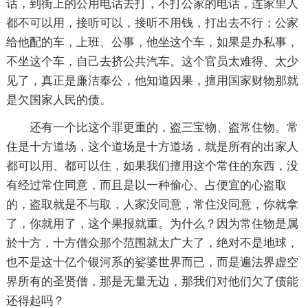
话，到街上的公用电话去打，不打公家的电话，连家里人
都不可以用，接听可以，接听不用钱，打出去不行；公家
给他配的车，上班、公事，他坐这个车，如果是办私事，
不坐这个车，自己去挤公共汽车。这个官员太难得、太少
见了，真正是廉洁奉公，他知道因果，擅用国家财物那就
是欠国家人民的债。
还有一个比这个罪更重的，盗三宝物、盗常住物。常
住是十方道场，这个道场是十方道场，就是所有的出家人
都可以用、都可以住，如果我们擅用这个常住的东西，没
有经过常住同意，而且是以一种偷心、占便宜的心盗取
的，盗取就是不与取，人家没同意，常住没同意，你就拿
了，你就用了，这个果报就重。为什么？因为常住物是属
於十方，十方僧众那个范围就太广大了，绝对不是地球，
也不是这十亿个银河系的娑婆世界而已，而是遍法界虚空
界所有的圣贤僧，那是无量无边，那我们对他们欠了债能
还得起吗？