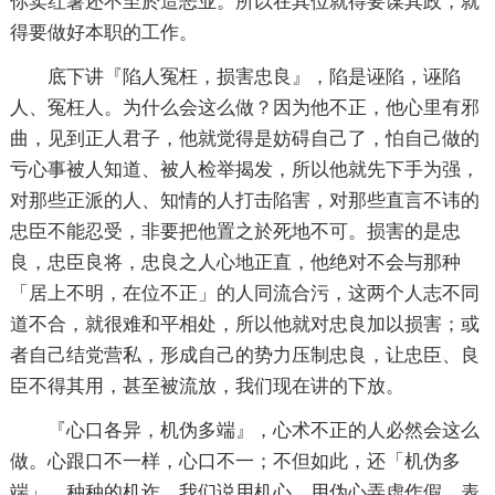
你卖红薯还不至於造恶业。所以在其位就得要谋其政，就
得要做好本职的工作。
底下讲『陷人冤枉，损害忠良』，陷是诬陷，诬陷
人、冤枉人。为什么会这么做？因为他不正，他心里有邪
曲，见到正人君子，他就觉得是妨碍自己了，怕自己做的
亏心事被人知道、被人检举揭发，所以他就先下手为强，
对那些正派的人、知情的人打击陷害，对那些直言不讳的
忠臣不能忍受，非要把他置之於死地不可。损害的是忠
良，忠臣良将，忠良之人心地正直，他绝对不会与那种
「居上不明，在位不正」的人同流合污，这两个人志不同
道不合，就很难和平相处，所以他就对忠良加以损害；或
者自己结党营私，形成自己的势力压制忠良，让忠臣、良
臣不得其用，甚至被流放，我们现在讲的下放。
『心口各异，机伪多端』，心术不正的人必然会这么
做。心跟口不一样，心口不一；不但如此，还「机伪多
端」，种种的机诈，我们说用机心、用伪心弄虚作假，表