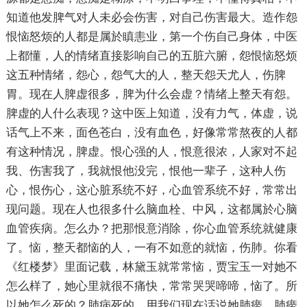
知道他发脾气对人未必会伤害，对自己伤害最大。造作怨
恨恼怒烦的人都是属於瞋恚业，第一个伤自己身体，中医
上都懂，人的情绪直接影响自己的五脏六腑，怨恨恼怒烦
这五种情绪，怨心，怨气大的人，整天怨天尤人，伤脾
胃。现在人脾虚很多，脾为什么会虚？情绪上整天有怨。
脾虚的人什么表现？这中医上知道，没有力气，体虚，说
话气上不来，面色苍白，没有血色，好像常常熬夜的人都
有这种情况，脾虚。恨心强的人，恨意很浓，人家对不起
我、伤害我了，我就恨他没完，恨他一辈子，这种人伤
心，恨伤心，这心脏系统不好，心血管系统不好，常常出
现问题。现在人也很多什么脑血栓、中风，这都属於心脑
血管疾病。怎么办？把那恨意消除，你心血管系统就健康
了。恼，整天都恼的人，一有不如意的就恼，伤肺。你看
《红楼梦》里面记载，林黛玉就常常恼，贾宝玉一对她不
怎么样了，她心里就很不痛快，常常哭哭啼啼，恼了。所
以她怎么死的？肺病死的，用我们现在话说她肺痨，肺痨