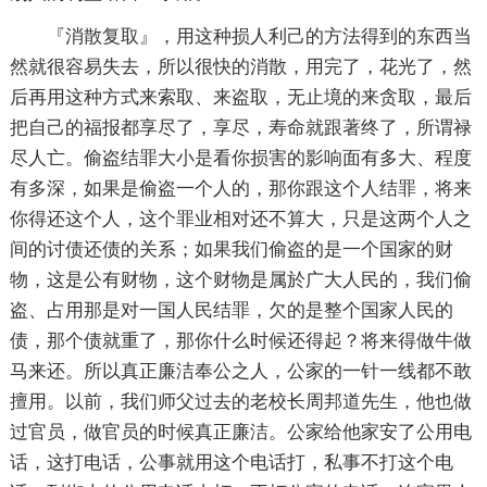
『消散复取』，用这种损人利己的方法得到的东西当
然就很容易失去，所以很快的消散，用完了，花光了，然
后再用这种方式来索取、来盗取，无止境的来贪取，最后
把自己的福报都享尽了，享尽，寿命就跟著终了，所谓禄
尽人亡。偷盗结罪大小是看你损害的影响面有多大、程度
有多深，如果是偷盗一个人的，那你跟这个人结罪，将来
你得还这个人，这个罪业相对还不算大，只是这两个人之
间的讨债还债的关系；如果我们偷盗的是一个国家的财
物，这是公有财物，这个财物是属於广大人民的，我们偷
盗、占用那是对一国人民结罪，欠的是整个国家人民的
债，那个债就重了，那你什么时候还得起？将来得做牛做
马来还。所以真正廉洁奉公之人，公家的一针一线都不敢
擅用。以前，我们师父过去的老校长周邦道先生，他也做
过官员，做官员的时候真正廉洁。公家给他家安了公用电
话，这打电话，公事就用这个电话打，私事不打这个电