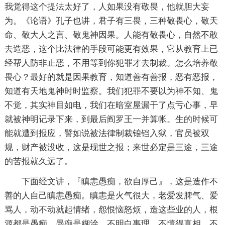
我觉得这个提法太好了，人如果没有敬畏，他就胆大妄
为。《论语》孔子也讲，君子有三畏，三种敬畏心，敬天
命、敬大人之言、敬鬼神因果。人能有敬畏心，自然不敢
去造恶，这个比法律的手段可能更有效果，它从教育上已
经帮人防非止恶，不用等到你犯罪才去制裁。怎么培养敬
畏心？最好的就是因果教育，知道善有善报，恶有恶报，
知道有天地鬼神时时监察。我们犯罪不要以为神不知、鬼
不觉，其实神目如电，我们在暗室屋漏干了点亏心事，早
就被神明记录下来，到最后阎罗王一并算帐。生的时候可
能就遭到报应，譬如说被法律制裁锒铛入狱，官员被双
规，财产被没收，这是现世之报；来世必定是三途，三途
的苦报就久远了。
下面经文讲，『瞋恚愚痴，欲自厚己』，这是造作不
善的人自己瞋恚愚痴。瞋恚是火气很大，老爱发脾气、爱
骂人，动不动就起情绪，怨恨恼怒烦，造这些业的人，根
源都是愚痴，愚痴是糊涂，不明白事理，不懂得真相，不