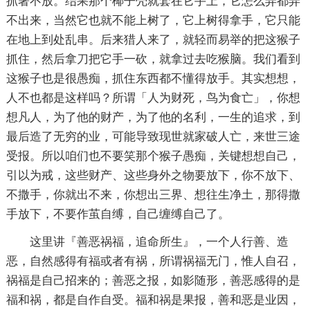
抓著不放。结果那个椰子壳就套在它手上，它怎么弄都弄
不出来，当然它也就不能上树了，它上树得拿手，它只能
在地上到处乱串。后来猎人来了，就轻而易举的把这猴子
抓住，然后拿刀把它手一砍，就拿过去吃猴脑。我们看到
这猴子也是很愚痴，抓住东西都不懂得放手。其实想想，
人不也都是这样吗？所谓「人为财死，鸟为食亡」，你想
想凡人，为了他的财产，为了他的名利，一生的追求，到
最后造了无穷的业，可能导致现世就家破人亡，来世三途
受报。所以咱们也不要笑那个猴子愚痴，关键想想自己，
引以为戒，这些财产、这些身外之物要放下，你不放下、
不撒手，你就出不来，你想出三界、想往生净土，那得撒
手放下，不要作茧自缚，自己缠缚自己了。
这里讲『善恶祸福，追命所生』，一个人行善、造
恶，自然感得有福或者有祸，所谓祸福无门，惟人自召，
祸福是自己招来的；善恶之报，如影随形，善恶感得的是
福和祸，都是自作自受。福和祸是果报，善和恶是业因，