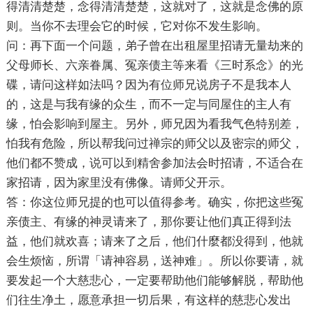
得清清楚楚，念得清清楚楚，这就对了，这就是念佛的原
则。当你不去理会它的时候，它对你不发生影响。
问：再下面一个问题，弟子曾在出租屋里招请无量劫来的
父母师长、六亲眷属、冤亲债主等来看《三时系念》的光
碟，请问这样如法吗？因为有位师兄说房子不是我本人
的，这是与我有缘的众生，而不一定与同屋住的主人有
缘，怕会影响到屋主。另外，师兄因为看我气色特别差，
怕我有危险，所以帮我问过禅宗的师父以及密宗的师父，
他们都不赞成，说可以到精舍参加法会时招请，不适合在
家招请，因为家里没有佛像。请师父开示。
答：你这位师兄提的也可以值得参考。确实，你把这些冤
亲债主、有缘的神灵请来了，那你要让他们真正得到法
益，他们就欢喜；请来了之后，他们什麼都没得到，他就
会生烦恼，所谓「请神容易，送神难」。所以你要请，就
要发起一个大慈悲心，一定要帮助他们能够解脱，帮助他
们往生净土，愿意承担一切后果，有这样的慈悲心发出