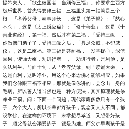
提希夫人，「欲生彼国者，当须修三福」。你要求生西方
极乐世界，首先得要修三福，三福里头第一福就是三个
根。「孝养父母，奉事师长」，这是《弟子规》；「慈心
不杀」，这是《太上感应篇》；「修十善业」，这是《十
善业道经》，第一福。然后才有第二福，「受持三皈」，
你做佛门弟子了，受持三皈之后，「具足众戒，不犯威
仪」，这是二乘福。第三福是菩萨福，「发菩提心，深信
因果，读诵大乘，劝进行者」，「劝进行者」是利他，是
弘法利生。前面十句，从「孝养父母」到「读诵大乘」，
这是自利，这叫净业。用这个心来念佛才能够相应，如果
我们念佛跟三福不相应，那就是像你讲的，会念出一身的
毛病。所以善人道当然也是一种方便法，其实原理就是修
净业三福。问：下面一个问题，现代家庭多数只有一个孩
子，六个大人，所以长辈都疼孩子，观念又人人不同，都
没学佛。在这样的环境下，末学想尽孝道，又想带好孩
子，顺父母就会溺爱孩子，很是为难。师父讲早期孩子是