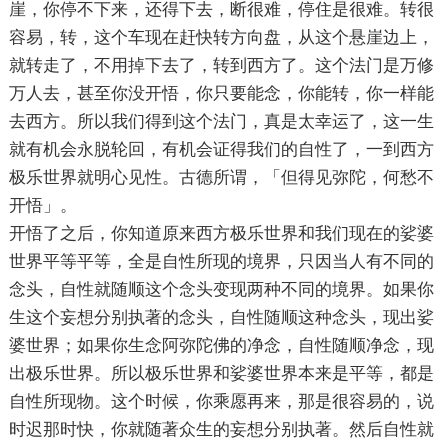
崖，你停不下来，还得下去，断很难，停住是很难。转很
容易，转，这个车现在赶快转方向盘，从这个悬崖边上，
就转走了，不用掉下去了，转到西方了。这个法门是万修
万人去，甚至你没开悟，你只要能念，你能转，你一样能
去西方。所以我们得到这个法门，真是太幸运了，这一生
就有机会永脱轮回，有机会证得我们的自性了，一到西方
极乐世界就明心见性。古德所谓，「但得见弥陀，何愁不
开悟」。
开悟了之后，你知道原来西方极乐世界和我们现在的娑婆
世界平等平等，全是自性所现的境界，只因当人有不同的
念头，自性就随顺这个念头变现两种不同的境界。如果你
生这个妄想分别执著的念头，自性随顺这种念头，现出娑
婆世界；如果你生念阿弥陀佛的净念，自性随顺净念，现
出极乐世界。所以极乐世界和娑婆世界本来是平等，都是
自性所现物。这个时候，你乘愿再来，那是很容易的，说
时迟那时快，你就随著众生的妄想分别执著。然后自性就