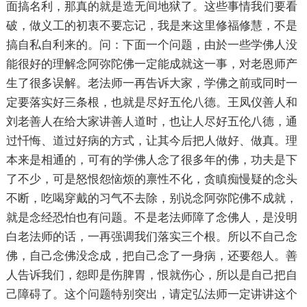
面搞名利，那真的就是造无间地狱了。这些事情我们要看
破，做义工的初衷不要忘记，我是来这里修福修慧，不是
搞自私自利来的。问：下面一个问题，由於一些学佛人没
能很好的理解念阿弥陀佛一定能成就这一事，对老恩师产
生了很多误解。老法师一再告诉大家，学佛之前或同时一
定要落实好三条根，也就是尽好五伦八德。王凤仪善人和
刘老善人在给大家讲善人道时，也让人尽好五伦八德，通
过忏悔、道过好病的方式，让其今后把人做好、做真。理
本来是相通的，可有的学佛人念了很多年的佛，功夫是下
了不少，可是怒恨怨恼烦的禀性不化，贪瞋痴慢疑的念头
不断，吃喝穿戴的习气不去除，别说念阿弥陀佛不成就，
就是念经恐怕也有问题。不是老法师障了念佛人，是没明
白老法师的话，一再强调我们落实三个根。所以不自己念
佛，自己念佛没念成，把自己念了一身病，还要怨人。善
人告诉我们，怨即是伤脾胃，恨就伤心，所以是自己把自
己障碍了。这个问题特别突出，请定弘法师一定讲讲这个