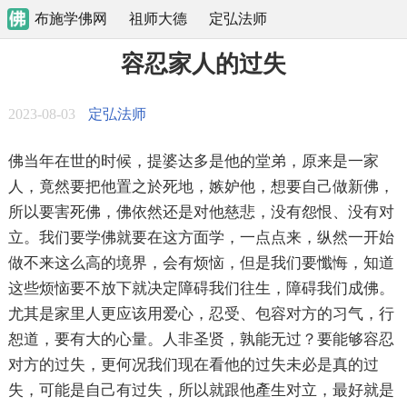
布施学佛网
祖师大德
定弘法师
容忍家人的过失
2023-08-03
定弘法师
佛当年在世的时候，提婆达多是他的堂弟，原来是一家
人，竟然要把他置之於死地，嫉妒他，想要自己做新佛，
所以要害死佛，佛依然还是对他慈悲，没有怨恨、没有对
立。我们要学佛就要在这方面学，一点点来，纵然一开始
做不来这么高的境界，会有烦恼，但是我们要懺悔，知道
这些烦恼要不放下就决定障碍我们往生，障碍我们成佛。
尤其是家里人更应该用爱心，忍受、包容对方的习气，行
恕道，要有大的心量。人非圣贤，孰能无过？要能够容忍
对方的过失，更何况我们现在看他的过失未必是真的过
失，可能是自己有过失，所以就跟他產生对立，最好就是