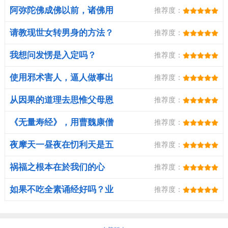
阿弥陀佛成佛以前，诸佛用
推荐度：
什么方法
请教现世女转男身的方法？
推荐度：
我想问发愣是入定吗？
推荐度：
使用邪术害人，逼人做事出
推荐度：
钱，有哪
从因果的道理去思惟父母恩
推荐度：
德的时候
《无量寿经》，用曹魏康僧
推荐度：
鎧的译本
夜摩天一昼夜在忉利天是五
推荐度：
百年。请
祸福之根本在於我们的心
推荐度：
如果不吃全素诵经好吗？业
推荐度：
障会愈来