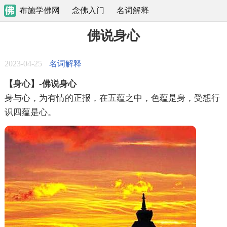
布施学佛网
念佛入门
名词解释
佛说身心
2023-04-25
名词解释
【
身心
】-佛说身心
身与心，为有情的正报，在
五蕴
之中，色蕴是身，受想行
识四蕴是心。