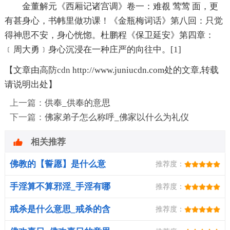
金董解元《西厢记诸宫调》卷一：难覩 莺莺 面，更
有甚身心，书帏里做功课！《金瓶梅词话》第八回：只觉
得神思不安，身心恍惚。杜鹏程《保卫延安》第四章：
﹝周大勇﹞身心沉浸在一种庄严的向往中。[1]
【文章由
高防cdn
http://www.juniucdn.com处的文章,转载
请说明出处】
上一篇：
供奉_供奉的意思
下一篇：
佛家弟子怎么称呼_佛家以什么为礼仪
相关推荐
佛教的【誓愿】是什么意
推荐度：
思？
手淫算不算邪淫_手淫有哪
推荐度：
些危害
戒杀是什么意思_戒杀的含
推荐度：