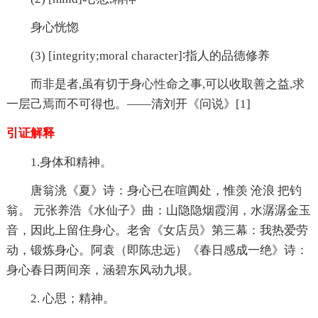
身心恍惚
(3) [integrity;moral character]∶指人的品德修养
而非是者,虽有切于身
心性
命之事,可以收取善之益,求
一层己焉而不可得也。——清刘开《问说》[1]
引证解释
1.身体和精神。
唐翁洮《夏》诗：身心已在喧阗处，惟羡 沧浪 把钓
翁。 元张养浩《水仙子》曲：山隐隐烟霞润，水潺潺金玉
音，因此上留住身心。老舍《女店员》第三幕：我热爱劳
动，锻炼身心。阿袁（即陈忠远）《春日感成一绝》诗：
身心春日两间亲，涵碧东风动九垠。
2. 心思；精神。